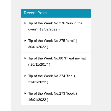
Recent Posts
Tip of the Week No.276 ‘bun in the
oven’
19/02/2022
Tip of the Week No.275 ‘stroll’
30/01/2022
Tip of the Week No.80 ‘I’ll eat my hat’
20/11/2017
Tip of the Week No.274 ‘fine’
21/01/2022
Tip of the Week No.273 ‘book’
16/01/2022