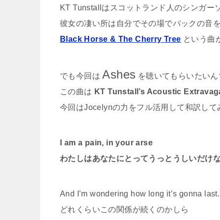
KT Tunstallはスコットランド人のシ
彼女の凄い所は自分でその場でバックの音
Black Horse & The Cherry Tree
という曲
Ashes
でも今回は
を聴いてもらいたいん
この曲は
KT Tunstall’s Acoustic Extrava
今回はJocelynの力をフル活用して和訳し
I am a pain, in your arse
わたしはあなたにとってうっとうしいだけ
And I’m wondering how long it’s gonna last.
どれくらいこの関係が続くのかしら