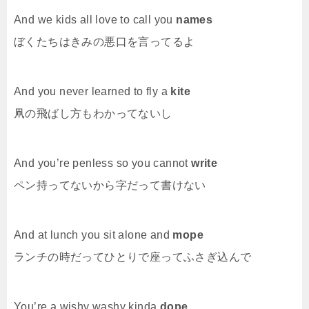
And we kids all love to call you
names
ぼくたちはきみの悪口を言ってるよ
And you never learned to fly a
kite
凧の飛ばし方もわかってないし
And you’re penless so you cannot
write
ペン持ってないから字だって書けない
And at lunch you sit alone and
mope
ランチの時だってひとりで座ってふさぎ込んで
You’re a wishy washy kinda
dope