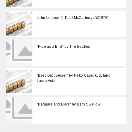
John Lennon と Paul McCartney の新事実
"Free as a Bird" by The Beatles
"Best Kept Secret" by Neko Case, k. d. lang,
Laura Veirs
"Beggars and Liars" by Barn Swallow