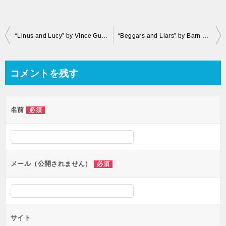
投
“Linus and Lucy” by Vince Guaraldi Trio
“Beggars and Liars” by Barn Swallow
稿
ナ
コメントを残す
ビ
ゲ
名前
必須
ー
シ
ョ
ン
メール（公開されません）
必須
サイト