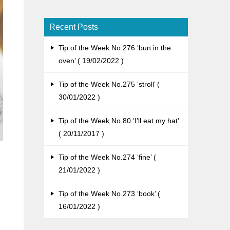
Recent Posts
Tip of the Week No.276 ‘bun in the
oven’
19/02/2022
Tip of the Week No.275 ‘stroll’
30/01/2022
Tip of the Week No.80 ‘I’ll eat my hat’
20/11/2017
Tip of the Week No.274 ‘fine’
21/01/2022
Tip of the Week No.273 ‘book’
16/01/2022