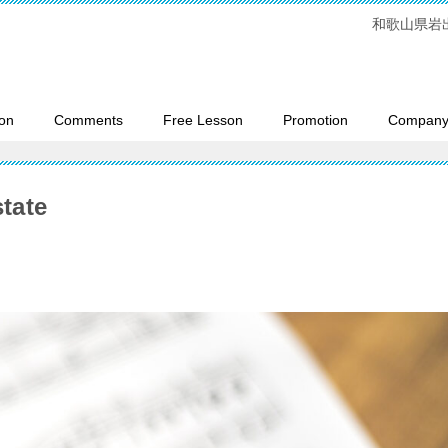
和歌山県岩
on
Comments
Free Lesson
Promotion
Company 
tate