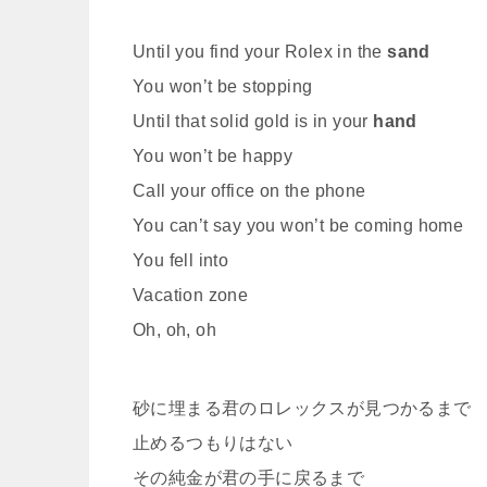
Until you find your Rolex in the
sand
You won’t be stopping
Until that solid gold is in your
hand
You won’t be happy
Call your office on the phone
You can’t say you won’t be coming home
You fell into
Vacation zone
Oh, oh, oh
砂に埋まる君のロレックスが見つかるまで
止めるつもりはない
その純金が君の手に戻るまで