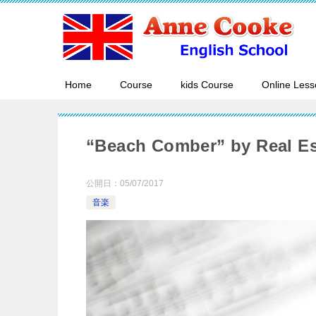
Home
Course
kids Course
Online Less
“Beach Comber” by Real Es
公開日：
05/07/2017
音楽