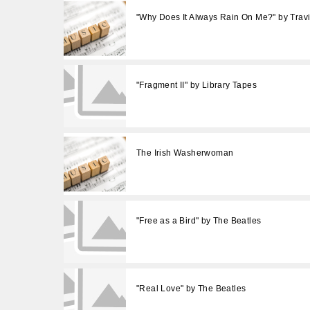
"Why Does It Always Rain On Me?" by Trav
"Fragment II" by Library Tapes
The Irish Washerwoman
"Free as a Bird" by The Beatles
"Real Love" by The Beatles