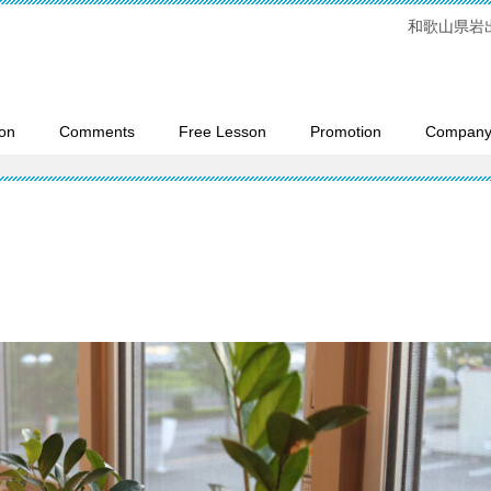
和歌山県岩
on
Comments
Free Lesson
Promotion
Company 