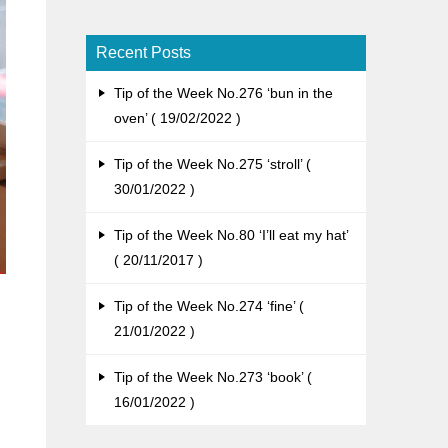
Recent Posts
Tip of the Week No.276 ‘bun in the
oven’
19/02/2022
Tip of the Week No.275 ‘stroll’
30/01/2022
Tip of the Week No.80 ‘I’ll eat my hat’
20/11/2017
Tip of the Week No.274 ‘fine’
21/01/2022
Tip of the Week No.273 ‘book’
16/01/2022