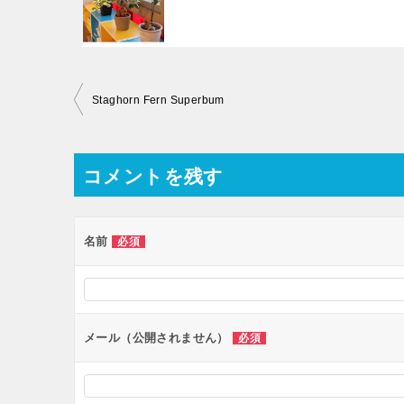
投
Staghorn Fern Superbum
稿
ナ
コメントを残す
ビ
ゲ
ー
名前
必須
シ
ョ
ン
メール（公開されません）
必須