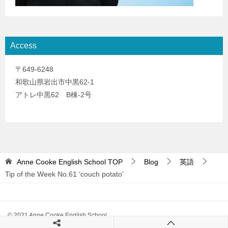
Access
〒649-6248
和歌山県岩出市中黒62-1
アトレ中黒62 B棟-2号
Anne Cooke English School
TOP
Blog
英語
Tip of the Week No.61 ‘couch potato’
© 2021 Anne Cooke English School