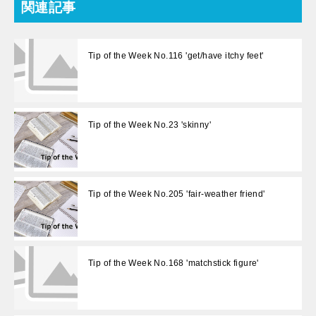
関連記事
Tip of the Week No.116 'get/have itchy feet'
Tip of the Week No.23 'skinny'
Tip of the Week No.205 'fair-weather friend'
Tip of the Week No.168 'matchstick figure'