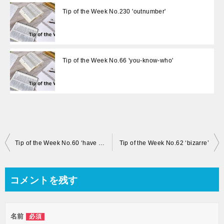
Tip of the Week No.230 'outnumber'
Tip of the Week No.66 'you-know-who'
投
Tip of the Week No.60 ‘have ants in one’s pants’
Tip of the Week No.62 ‘bizarre’
稿
ナ
コメントを残す
ビ
ゲ
名前
必須
ー