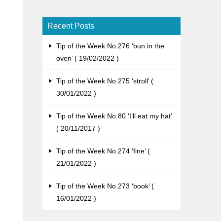
Recent Posts
Tip of the Week No.276 ‘bun in the
oven’
19/02/2022
Tip of the Week No.275 ‘stroll’
30/01/2022
Tip of the Week No.80 ‘I’ll eat my hat’
20/11/2017
Tip of the Week No.274 ‘fine’
21/01/2022
Tip of the Week No.273 ‘book’
16/01/2022