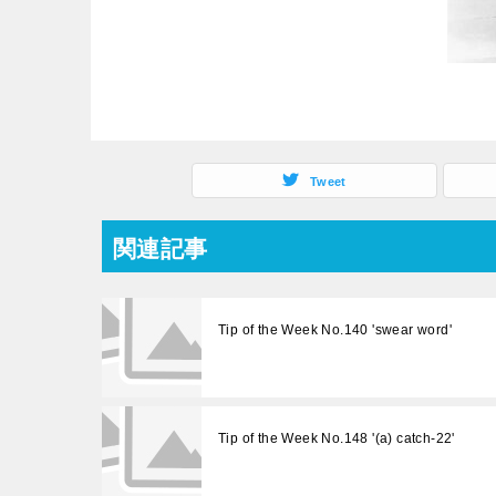
Tweet
関連記事
Tip of the Week No.140 'swear word'
Tip of the Week No.148 '(a) catch-22'