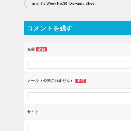
投
Tip of the Week No.39 ‘Downing Street’
稿
ナ
コメントを残す
ビ
ゲ
ー
名前
必須
シ
ョ
ン
メール（公開されません）
必須
サイト