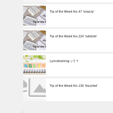
Tip of the Week No.47 'snazzy'
Tip of the Week No.224 'rubbish'
Lyricstrainingって？
Tip of the Week No.130 'frazzled'