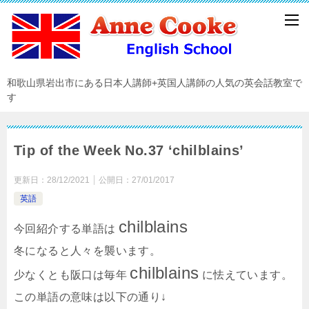
和歌山県岩出市にある日本人講師+英国人講師の人気の英会話教室で
す
Tip of the Week No.37 ‘chilblains’
更新日：
28/12/2021
公開日：
27/01/2017
英語
chilblains
今回紹介する単語は
冬になると人々を襲います。
chilblains
少なくとも阪口は毎年
に怯えています。
この単語の意味は以下の通り↓