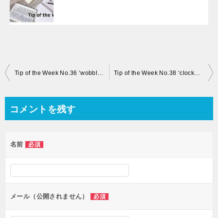
投
Tip of the Week No.36 ‘wobbly bits’
Tip of the Week No.38 ‘clockwise’
稿
ナ
コメントを残す
ビ
ゲ
名前
必須
ー
シ
ョ
ン
メール（公開されません）
必須