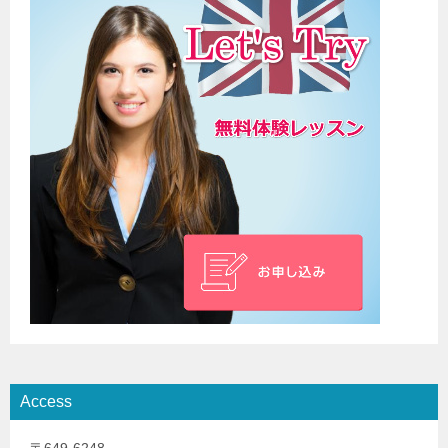
Access
〒649-6248