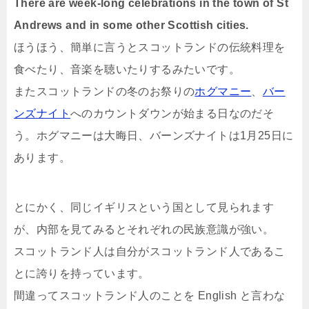
There are week-long celebrations in the town of St
Andrews and in some other Scottish cities.
ほうほう、簡単に言うとスコットランドの伝統料理を
食べたり、音楽を聴いたりするみたいです。
またスコットランドの冬のお祭りの
ホグマニー
、
バー
ンズナイト
へのカウントダウンが始まる日なのだそ
う。ホグマニーは大晦日、バーンズナイトは1月25日に
あります。
とにかく、同じイギリスという国として見られます
が、内部を見てみるとそれぞれの民族意識が強い。
スコットランド人は自分がスコットランド人であるこ
とに誇りを持っています。
間違ってスコットランド人のことを English と言わな