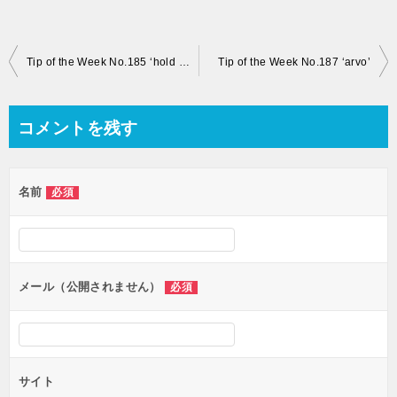
投
Tip of the Week No.185 ‘hold the line’
Tip of the Week No.187 ‘arvo’
稿
ナ
コメントを残す
ビ
ゲ
名前
必須
ー
シ
ョ
ン
メール（公開されません）
必須
サイト