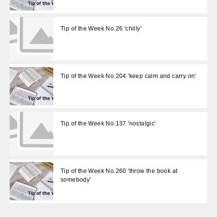
Tip of the Week No.26 'chilly'
Tip of the Week No.204 'keep calm and carry on'
Tip of the Week No.137 'nostalgic'
Tip of the Week No.260 'throw the book at
somebody'