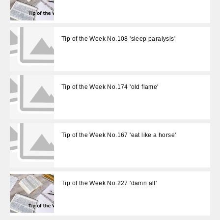
Tip of the Week No.108 'sleep paralysis'
Tip of the Week No.174 'old flame'
Tip of the Week No.167 'eat like a horse'
Tip of the Week No.227 'damn all'