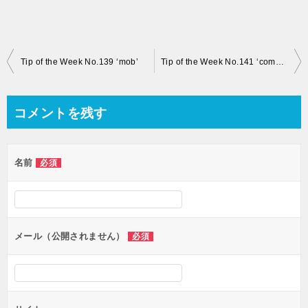
投
Tip of the Week No.139 ‘mob’
Tip of the Week No.141 ‘come and go’
稿
ナ
コメントを残す
ビ
ゲ
名前
必須
ー
シ
ョ
ン
メール（公開されません）
必須