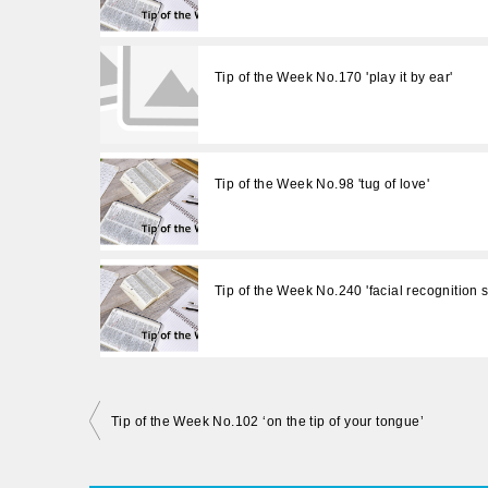
Tip of the Week No.170 'play it by ear'
Tip of the Week No.98 'tug of love'
Tip of the Week No.240 'facial recognition 
投
Tip of the Week No.102 ‘on the tip of your tongue’
稿
ナ