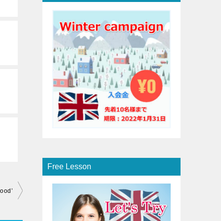
Free Lesson
good’