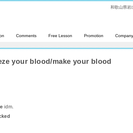
和歌山県岩
on
Comments
Free Lesson
Promotion
Company 
eeze your blood/make your blood
ze
idm.
ocked