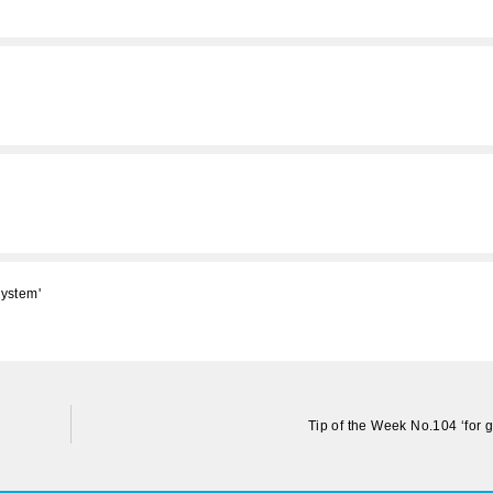
system'
Tip of the Week No.104 ‘for 