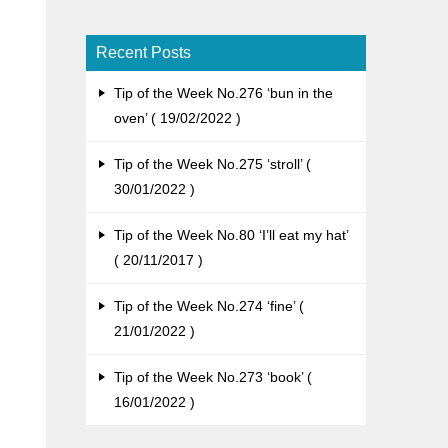
Recent Posts
Tip of the Week No.276 ‘bun in the
oven’
19/02/2022
Tip of the Week No.275 ‘stroll’
30/01/2022
Tip of the Week No.80 ‘I’ll eat my hat’
20/11/2017
Tip of the Week No.274 ‘fine’
21/01/2022
Tip of the Week No.273 ‘book’
16/01/2022