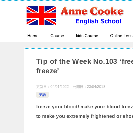
Home
Course
kids Course
Online Less
Tip of the Week No.103 ‘fr
freeze’
更新日：
04/01/2022
公開日：
23/04/2018
英語
freeze your blood/ make your blood free
to make you extremely frightened or sh