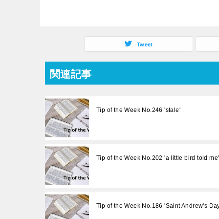
Tweet
関連記事
Tip of the Week No.246 'stale'
Tip of the Week No.202 'a little bird told me
Tip of the Week No.186 'Saint Andrew's Day